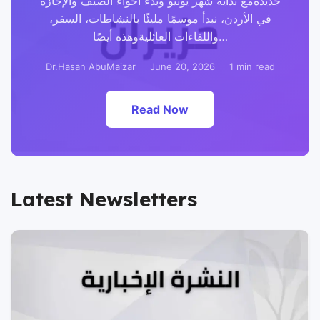
جديدةمع بداية شهر يونيو وبدء أجواء الصيف والإجازة
في الأردن، نبدأ موسمًا مليئًا بالنشاطات، السفر،
واللقاءات العائليةوهذه أيضًا…
Dr.Hasan AbuMaizar
June 20, 2026
1 min read
Read Now
Latest Newsletters